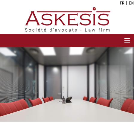
FR
|
EN
ACCUEIL
CABINET
EQUIPE
EXPERTISES
CARRIÈRES
ACTUALITÉS
CONTACT