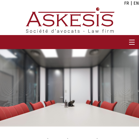
FR
|
EN
ACCUEIL
CABINET
EQUIPE
EXPERTISES
CARRIÈRES
ACTUALITÉS
CONTACT