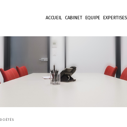
ACCUEIL
CABINET
EQUIPE
EXPERTISES
Nos valeurs
Associés & Councels
Droit Fisca
Honoraires
Collaborateurs & Jur
Droit des S
Equipe support
Droit des C
Droit Patr
Propriété I
Droit Finan
Contentieu
OCIÉTÉS