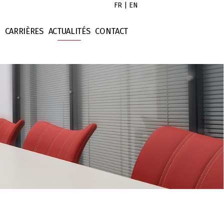
FR
|
EN
CARRIÈRES
ACTUALITÉS
CONTACT
l
Droit des contrats
istes
ociétés
Droit des sociétés
ontrats
Droit fiscal
imonial
Evénement
ntellectuelle
Numérique
cier
Opérations - Finance
x
Opérations - Immobilier
Opérations - International
Opérations - Levée de fond
Opérations - M&A
Presse