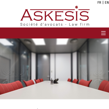
FR
|
EN
ACCUEIL
CABINET
EQUIPE
EXPERTISES
CARRIÈRES
ACTUALITÉS
CONTACT