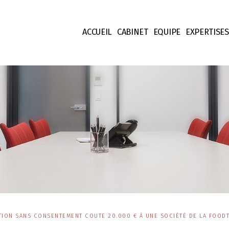
ACCUEIL
CABINET
EQUIPE
EXPERTISES
Nos valeurs
Associés & Councels
Droit Fisca
Honoraires
Collaborateurs & Jur
Droit des S
Equipe support
Droit des C
Droit Patr
Propriété I
Droit Finan
Contentieu
TION SANS CONSENTEMENT COUTE 20.000 € À UNE SOCIÉTÉ DE LA FOOD