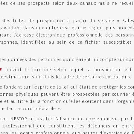
nées de ses prospects selon deux canaux mais ne recuei
 des listes de prospection à partir du service « Sale
ravaillant dans une entreprise et une région, puis procéda
utant l’adresse électronique professionnelle des personn
rsonnes, identifiées au sein de ce fichier, susceptibles
it les données des personnes qui créaient un compte sur son
E
prévoit le principe selon lequel la prospection est 
destinataire, sauf dans le cadre de certaines exceptions.
se fondant sur l’esprit de la loi qui était de protéger les 
nnes physiques peuvent être prospectées par courrier é
e et au titre de la fonction qu’elles exercent dans l’organi
ans leur accord préalable ».
mps NESTOR a justifié l’absence de consentement par le 
 professionnel que constituent les déjeuners en entre
dans les locaux professionnels, aux heures d’exercice de l