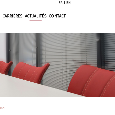
FR
|
EN
CARRIÈRES
ACTUALITÉS
CONTACT
l
Droit des contrats
istes
ociétés
Droit des sociétés
ontrats
Droit fiscal
imonial
Evénement
ntellectuelle
Numérique
cier
Opérations - Finance
x
Opérations - Immobilier
Opérations - International
Opérations - Levée de fond
Opérations - M&A
Presse
TECH