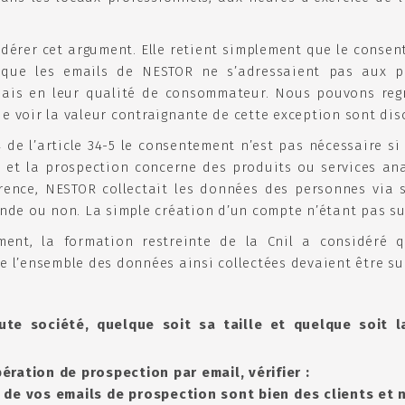
dérer cet argument. Elle retient simplement que le consent
 que les emails de NESTOR ne s’adressaient pas aux pr
mais en leur qualité de consommateur. Nous pouvons regr
ue voir la valeur contraignante de cette exception sont di
 4 de l’article 34-5 le consentement n’est pas nécessaire s
se et la prospection concerne des produits ou services an
urrence, NESTOR collectait les données des personnes via s
de ou non. La simple création d’un compte n’étant pas su
ment, la formation restreinte de la Cnil a considéré 
ue l’ensemble des données ainsi collectées devaient être s
te société, quelque soit sa taille et quelque soit l
ération de prospection par email, vérifier :
 de vos emails de prospection sont bien des clients et 