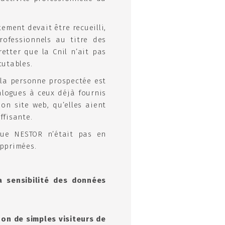
ement devait être recueilli,
ofessionnels au titre des
etter que la Cnil n’ait pas
scutables.
i la personne prospectée est
alogues à ceux déjà fournis
on site web, qu’elles aient
ffisante.
que NESTOR n’était pas en
upprimées.
a sensibilité des données
non de simples visiteurs de